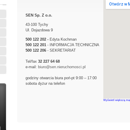
SEN Sp. Z o.o.
43-100 Tychy
Ul. Dojazdowa 9
500 122 202 -
Edyta Kochman
500 122 201
- INFORMACJA TECHNICZNA
500 122 206
- SEKRETARIAT
Tel/fax
32 227 64 68
e-mail:
biuro@sen.nieruchomosci.pl
godziny otwarcia biura poń-pt 9:00 – 17:00
sobota dyżur na telefon
Wyświetl większą ma