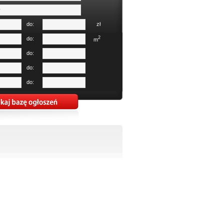
do:
zł
2
do:
m
do:
do:
do: