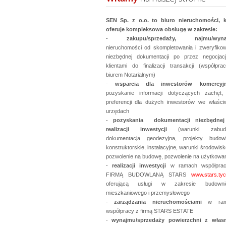
SEN Sp. z o.o. to biuro nieruchomości, k
oferuje kompleksowa obsługę w zakresie:
-
zakupu/sprzedaży, najmu/wyn
nieruchomości od skompletowania i zweryfikow
niezbędnej dokumentacji po przez negocjac
klientami do finalizacji transakcji (współpr
biurem Notarialnym)
-
wsparcia dla inwestorów komercyj
pozyskanie informacji dotyczących zachęt, 
preferencji dla dużych inwestorów we właści
urzędach
-
pozyskania dokumentacji niezbędne
realizacji inwestycji
(warunki zabud
dokumentacja geodezyjna, projekty budowl
konstruktorskie, instalacyjne, warunki środowis
pozwolenie na budowę, pozwolenie na użytkowan
-
realizacji inwestycji
w ramach współpra
FIRMĄ BUDOWLANĄ STARS
www.stars.tych
oferującą usługi w zakresie budowni
mieszkaniowego i przemysłowego
-
zarządzania nieruchomościami
w ram
współpracy z firmą STARS ESTATE
-
wynajmu/sprzedaży powierzchni z włas