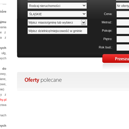
tóre
Cena:
ajmu
Metraż:
ania
Pokoje:
je z
aca z
Piętro:
Rok bud.:
nych
ulg,
wych
j do
owy,
ane,
kowe,
ie)
cy z
y.pl
ctwa
ach
nych