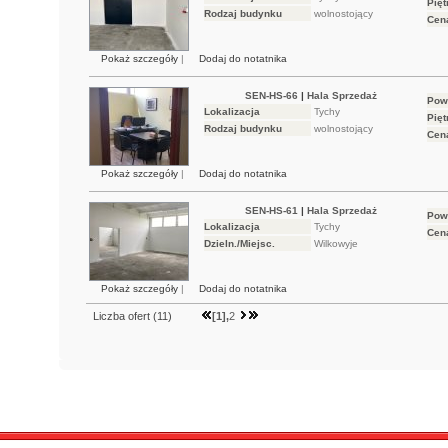
Pięt
Rodzaj budynku
wolnostojący
Cen
Pokaż szczegóły
|
Dodaj do notatnika
SEN-HS-66
|
Hala Sprzedaż
Pow
Lokalizacja
Tychy
Pięt
Rodzaj budynku
wolnostojący
Cen
Pokaż szczegóły
|
Dodaj do notatnika
SEN-HS-61
|
Hala Sprzedaż
Pow
Lokalizacja
Tychy
Cen
Dzieln./Miejsc.
Wilkowyje
Pokaż szczegóły
|
Dodaj do notatnika
Liczba ofert (
11
)
[1],
2