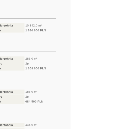
ierzchnia
10 342,0 m²
a
1 990 000 PLN
ierzchnia
288,0 m²
ro
2p
a
1 008 000 PLN
ierzchnia
185,0 m²
ro
2p
a
684 500 PLN
ierzchnia
444,0 m²