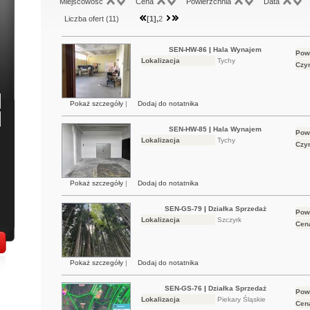
Miejscowość
Cena
Powierzchnia
Data
Liczba ofert (
11
)
[1],
2
SEN-HW-86
|
Hala Wynajem
Pow
Lokalizacja
Tychy
Czy
Pokaż szczegóły
|
Dodaj do notatnika
SEN-HW-85
|
Hala Wynajem
Pow
Lokalizacja
Tychy
Czy
Pokaż szczegóły
|
Dodaj do notatnika
SEN-GS-79
|
Działka Sprzedaż
Pow
Lokalizacja
Szczyrk
Cen
Pokaż szczegóły
|
Dodaj do notatnika
SEN-GS-76
|
Działka Sprzedaż
Pow
Lokalizacja
Piekary Śląskie
Cen