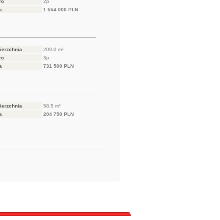
ro
2p
a
1 554 000 PLN
ierzchnia
209,0 m²
ro
3p
a
731 500 PLN
ierzchnia
58,5 m²
a
204 750 PLN