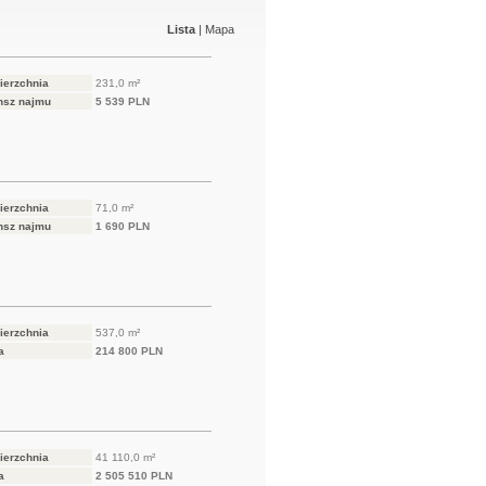
Lista
|
Mapa
ierzchnia
231,0 m²
nsz najmu
5 539 PLN
ierzchnia
71,0 m²
nsz najmu
1 690 PLN
ierzchnia
537,0 m²
a
214 800 PLN
ierzchnia
41 110,0 m²
a
2 505 510 PLN